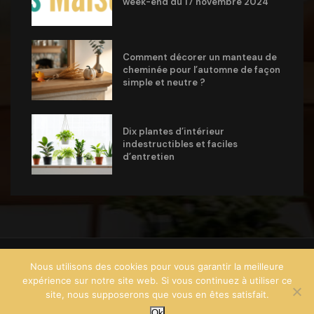
week-end du 17 novembre 2024
Comment décorer un manteau de
cheminée pour l’automne de façon
simple et neutre ?
Dix plantes d’intérieur
indestructibles et faciles
d’entretien
@2024 – Tous droits réservés .
@Conseils Maison Citoyens
Nous utilisons des cookies pour vous garantir la meilleure
expérience sur notre site web. Si vous continuez à utiliser ce
Accueil
La société
Contact
Mentions légales
site, nous supposerons que vous en êtes satisfait.
Plan du site
L’équipe éditoriale
Mon compte
Ok