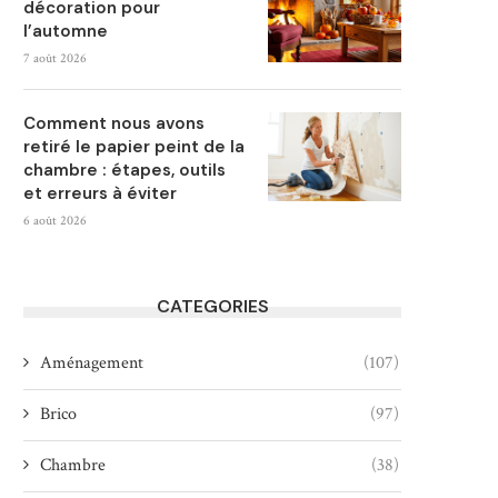
décoration pour
l’automne
7 août 2026
Comment nous avons
retiré le papier peint de la
chambre : étapes, outils
et erreurs à éviter
6 août 2026
CATEGORIES
Aménagement
(107)
Brico
(97)
Chambre
(38)