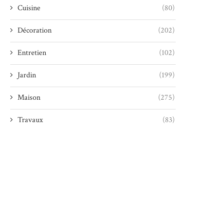
Cuisine
(80)
Décoration
(202)
Entretien
(102)
Jardin
(199)
Maison
(275)
Travaux
(83)