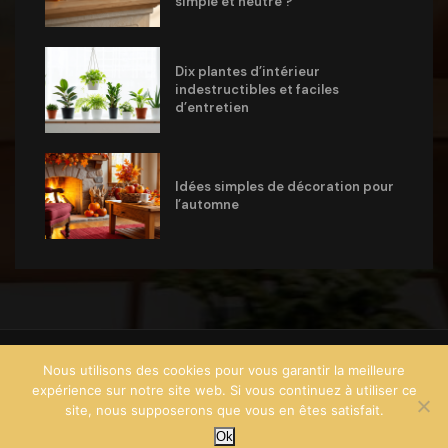
simple et neutre ?
Dix plantes d’intérieur
indestructibles et faciles
d’entretien
Idées simples de décoration pour
l’automne
@2024 – Tous droits réservés .
@Conseils Maison Citoyens
Nous utilisons des cookies pour vous garantir la meilleure
expérience sur notre site web. Si vous continuez à utiliser ce
site, nous supposerons que vous en êtes satisfait.
Accueil
La société
Contact
Mentions légales
Plan du site
L’équipe éditoriale
Mon compte
Ok