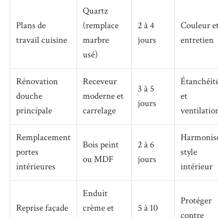
Quartz
Plans de
(remplace
2 à 4
Couleur e
travail cuisine
marbre
jours
entretien
usé)
Rénovation
Receveur
Étanchéit
3 à 5
douche
moderne et
et
jours
principale
carrelage
ventilatio
Remplacement
Harmonis
Bois peint
2 à 6
portes
style
ou MDF
jours
intérieures
intérieur
Enduit
Protéger
Reprise façade
crème et
5 à 10
contre