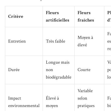
Fleurs
Fleurs
P
Critère
artificielles
fraîches
d
F
Moyen à
Entretien
Très faible
e
élevé
r
Longue mais
Va
Durée
non
Courte
p
biodégradable
l
Variable
Impact
Élevé à
selon
Fa
environnemental
moyen
pratiques
b